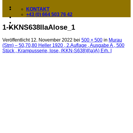
KONTAKT
+43 (0) 664 503 76 42
1-KKNS638IIaAlose_1
Veröffentlicht
12. November 2022
bei
500 × 500
in
Murau
(Stm) – 50,70,80 Heller 1920 , 2.Auflage , Ausgabe A , 500
Stück , Krampusserie, lose, (KKN-S638)II)a)A) Erh. I