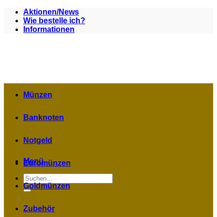
Zum
Aktionen/News
Inhalt
Wie bestelle ich?
springen
Informationen
Münzen
Banknoten
Notgeld
Menü
Euromünzen
Suchen
nach:
Goldmünzen
Zubehör