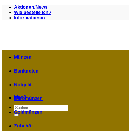
Zum
Aktionen/News
Inhalt
Wie bestelle ich?
springen
Informationen
Münzen
Banknoten
Notgeld
Menü
Euromünzen
Suchen
nach:
Goldmünzen
Zubehör