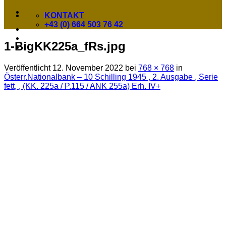
KONTAKT
+43 (0) 664 503 76 42
1-BigKK225a_fRs.jpg
Veröffentlicht
12. November 2022
bei
768 × 768
in
Österr.Nationalbank – 10 Schilling 1945 , 2. Ausgabe , Serie
fett, , (KK. 225a / P.115 / ANK 255a) Erh. IV+