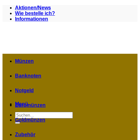
Zum
Aktionen/News
Inhalt
Wie bestelle ich?
springen
Informationen
Münzen
Banknoten
Notgeld
Menü
Euromünzen
Suchen
nach:
Goldmünzen
Zubehör