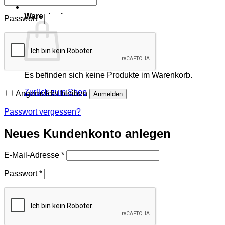
Warenkorb
Erforderlich
Passwort
*
Es befinden sich keine Produkte im Warenkorb.
Zurück zum Shop
Angemeldet bleiben
Anmelden
Passwort vergessen?
Neues Kundenkonto anlegen
Erforderlich
E-Mail-Adresse
*
Erforderlich
Passwort
*