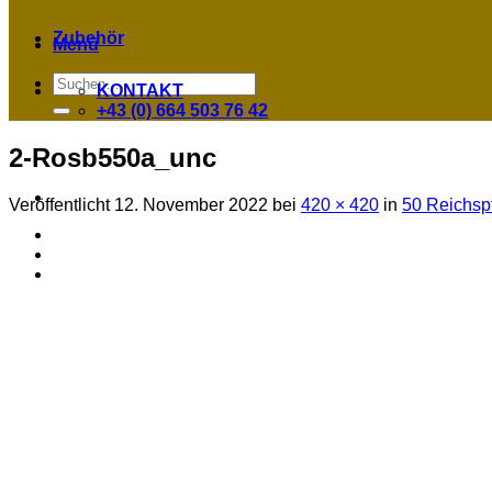
Zubehör
Menü
Suchen
KONTAKT
nach:
+43 (0) 664 503 76 42
2-Rosb550a_unc
Veröffentlicht
12. November 2022
bei
420 × 420
in
50 Reichsp