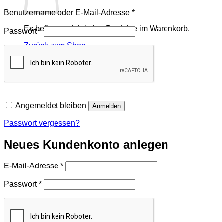
Erforderlich
Benutzername oder E-Mail-Adresse
*
Es befinden sich keine Produkte im Warenkorb.
Erforderlich
Passwort
*
Zurück zum Shop
Angemeldet bleiben
Anmelden
Passwort vergessen?
Neues Kundenkonto anlegen
Erforderlich
E-Mail-Adresse
*
Erforderlich
Passwort
*