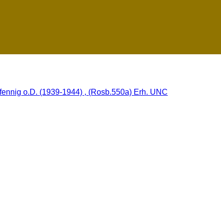
fennig o.D. (1939-1944) , (Rosb.550a) Erh. UNC