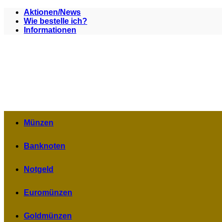
Zum
Aktionen/News
Inhalt
Wie bestelle ich?
springen
Informationen
Münzen
Banknoten
Notgeld
Euromünzen
Goldmünzen