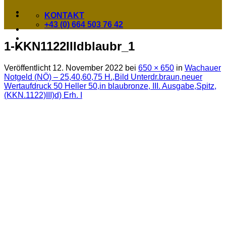
KONTAKT
+43 (0) 664 503 76 42
1-KKN1122IIIdblaubr_1
Veröffentlicht
12. November 2022
bei
650 × 650
in
Wachauer
Notgeld (NÖ) – 25,40,60,75 H.,Bild Unterdr.braun,neuer
Wertaufdruck 50 Heller 50,in blaubronze, III. Ausgabe,Spitz,
(KKN.1122)III)d) Erh. I