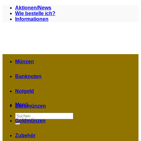
Zum
Aktionen/News
Inhalt
Wie bestelle ich?
springen
Informationen
Münzen
Banknoten
Notgeld
Menü
Euromünzen
Suchen
nach:
Goldmünzen
Zubehör