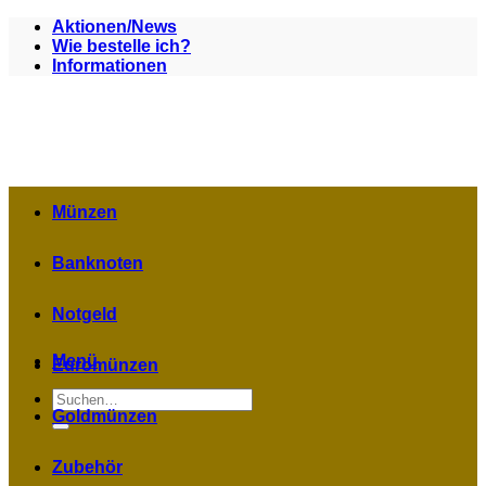
Zum
Aktionen/News
Inhalt
Wie bestelle ich?
springen
Informationen
Münzen
Banknoten
Notgeld
Menü
Euromünzen
Suchen
nach:
Goldmünzen
Zubehör