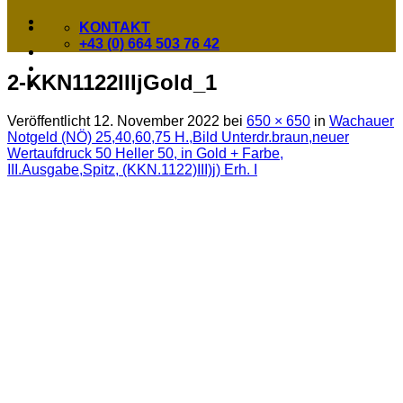
KONTAKT
+43 (0) 664 503 76 42
2-KKN1122IIIjGold_1
Veröffentlicht
12. November 2022
bei
650 × 650
in
Wachauer
Notgeld (NÖ) 25,40,60,75 H.,Bild Unterdr.braun,neuer
Wertaufdruck 50 Heller 50, in Gold + Farbe,
III.Ausgabe,Spitz, (KKN.1122)III)j) Erh. I