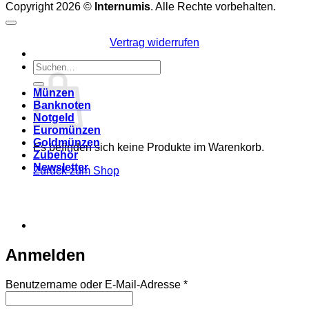
Copyright 2026 ©
Internumis
. Alle Rechte vorbehalten.
Vertrag widerrufen
Suchen
Warenkorb
nach:
Münzen
Banknoten
Notgeld
Euromünzen
Goldmünzen
Es befinden sich keine Produkte im Warenkorb.
Zubehör
Newsletter
Zurück zum Shop
Anmelden
Erforderlich
Benutzername oder E-Mail-Adresse
*