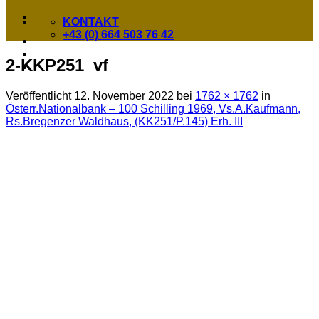
KONTAKT
+43 (0) 664 503 76 42
2-KKP251_vf
Veröffentlicht
12. November 2022
bei
1762 × 1762
in
Österr.Nationalbank – 100 Schilling 1969, Vs.A.Kaufmann,
Rs.Bregenzer Waldhaus, (KK251/P.145) Erh. III