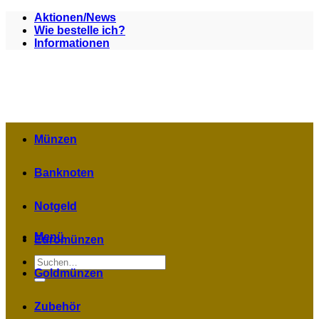
Zum
Aktionen/News
Inhalt
Wie bestelle ich?
springen
Informationen
Münzen
Banknoten
Notgeld
Menü
Euromünzen
Suchen
nach:
Goldmünzen
Zubehör