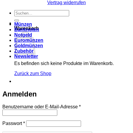
Vertrag widerrufen
Suchen
nach:
Münzen
Warenkorb
Banknoten
Notgeld
Euromünzen
Goldmünzen
Zubehör
Newsletter
Es befinden sich keine Produkte im Warenkorb.
Zurück zum Shop
Anmelden
Erforderlich
Benutzername oder E-Mail-Adresse
*
Erforderlich
Passwort
*