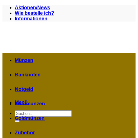
Zum
Aktionen/News
Inhalt
Wie bestelle ich?
springen
Informationen
Münzen
Banknoten
Notgeld
Menü
Euromünzen
Suchen
nach:
Goldmünzen
Zubehör