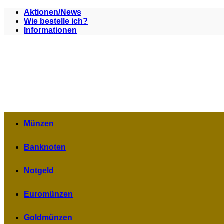
Zum
Aktionen/News
Inhalt
Wie bestelle ich?
springen
Informationen
Münzen
Banknoten
Notgeld
Euromünzen
Goldmünzen