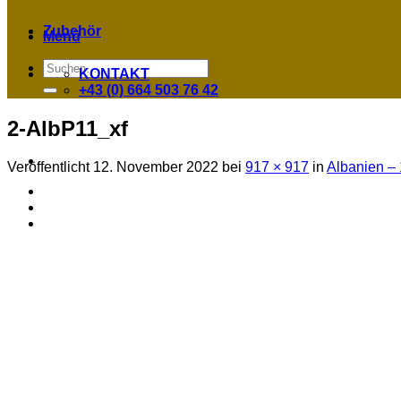
Zubehör
Menü
Suchen
KONTAKT
nach:
+43 (0) 664 503 76 42
2-AlbP11_xf
Veröffentlicht
12. November 2022
bei
917 × 917
in
Albanien – 