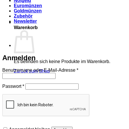
Notgeld
Euromünzen
Goldmünzen
Zubehör
Newsletter
Warenkorb
Anmelden
Es befinden sich keine Produkte im Warenkorb.
Erforderlich
Benutzername oder E-Mail-Adresse
*
Zurück zum Shop
Erforderlich
Passwort
*