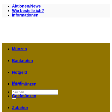
Zum
Aktionen/News
Inhalt
Wie bestelle ich?
springen
Informationen
Münzen
Banknoten
Notgeld
Menü
Euromünzen
Suchen
nach:
Goldmünzen
Zubehör