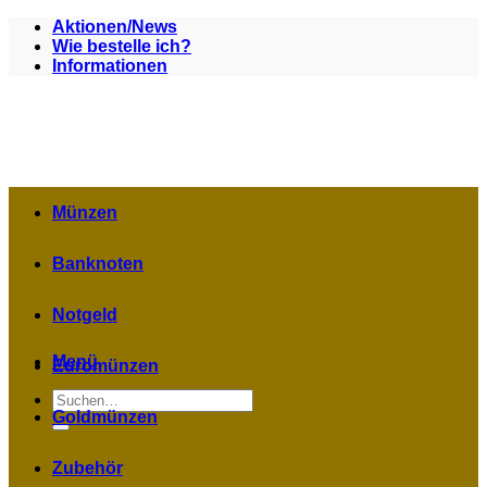
Zum
Aktionen/News
Inhalt
Wie bestelle ich?
springen
Informationen
Münzen
Banknoten
Notgeld
Menü
Euromünzen
Suchen
nach:
Goldmünzen
Zubehör