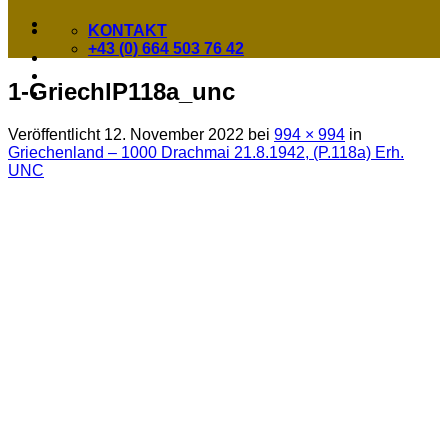
KONTAKT
+43 (0) 664 503 76 42
1-GriechlP118a_unc
Veröffentlicht
12. November 2022
bei
994 × 994
in
Griechenland – 1000 Drachmai 21.8.1942, (P.118a) Erh.
UNC