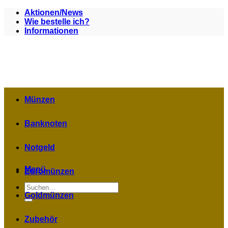
Zum
Aktionen/News
Inhalt
Wie bestelle ich?
springen
Informationen
Münzen
Banknoten
Notgeld
Menü
Euromünzen
Suchen
nach:
Goldmünzen
Zubehör