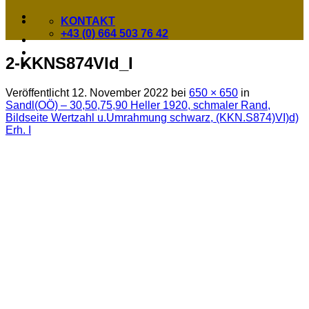
KONTAKT
+43 (0) 664 503 76 42
2-KKNS874VId_I
Veröffentlicht
12. November 2022
bei
650 × 650
in
Sandl(OÖ) – 30,50,75,90 Heller 1920, schmaler Rand,
Bildseite Wertzahl u.Umrahmung schwarz, (KKN.S874)VI)d)
Erh. I