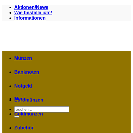
Zum
Aktionen/News
Inhalt
Wie bestelle ich?
springen
Informationen
Münzen
Banknoten
Notgeld
Menü
Euromünzen
Suchen
nach:
Goldmünzen
Zubehör