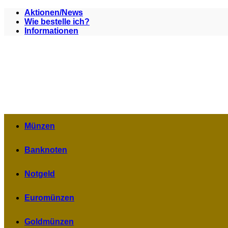
Zum
Aktionen/News
Inhalt
Wie bestelle ich?
springen
Informationen
Münzen
Banknoten
Notgeld
Euromünzen
Goldmünzen