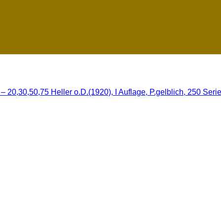
 20,30,50,75 Heller o.D.(1920), I Auflage, P.gelblich, 250 Serie