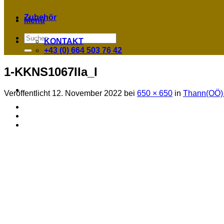
Zubehör
Menü
Suchen
KONTAKT
nach:
+43 (0) 664 503 76 42
1-KKNS1067IIa_I
Veröffentlicht
12. November 2022
bei
650 × 650
in
Thann(OÖ) –