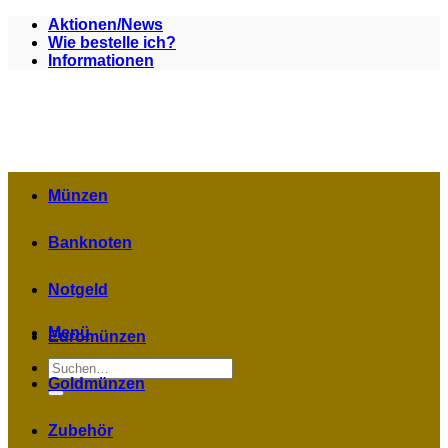
Zum
Aktionen/News
Inhalt
Wie bestelle ich?
springen
Informationen
Münzen
Banknoten
Notgeld
Menü
Euromünzen
Suchen
nach:
Goldmünzen
Zubehör