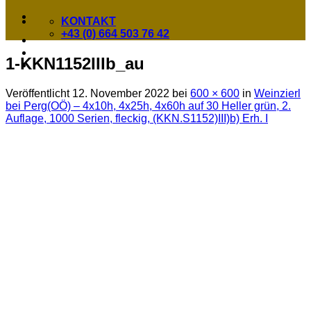
KONTAKT
+43 (0) 664 503 76 42
1-KKN1152IIIb_au
Veröffentlicht
12. November 2022
bei
600 × 600
in
Weinzierl
bei Perg(OÖ) – 4x10h, 4x25h, 4x60h auf 30 Heller grün, 2.
Auflage, 1000 Serien, fleckig, (KKN.S1152)III)b) Erh. I