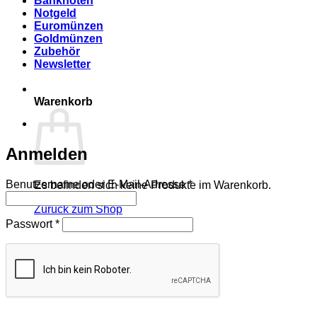
Banknoten
Notgeld
Euromünzen
Goldmünzen
Zubehör
Newsletter
Warenkorb
Anmelden
Erforderlich
Benutzername oder E-Mail-Adresse
*
Es befinden sich keine Produkte im Warenkorb.
Zurück zum Shop
Erforderlich
Passwort
*