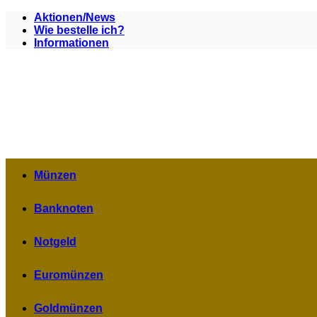
Zum
Aktionen/News
Inhalt
Wie bestelle ich?
springen
Informationen
Münzen
Banknoten
Notgeld
Euromünzen
Goldmünzen