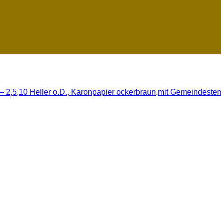
 2,5,10 Heller o.D., Karonpapier ockerbraun,mit Gemeindestem