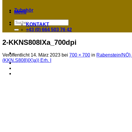
Zubehör
Menü
Suchen
KONTAKT
nach:
+43 (0) 664 503 76 42
2-KKNS808IXa_700dpi
Veröffentlicht
14. März 2023
bei
700 × 700
in
Rabenstein(NÖ) –
(KKN.S808)IX)a)) Erh. I