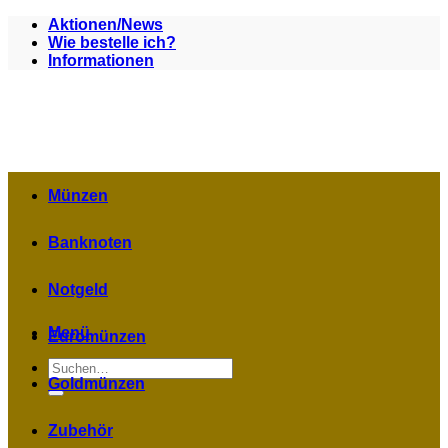
Zum
Aktionen/News
Inhalt
Wie bestelle ich?
springen
Informationen
Münzen
Banknoten
Notgeld
Menü
Euromünzen
Suchen
nach:
Goldmünzen
Zubehör