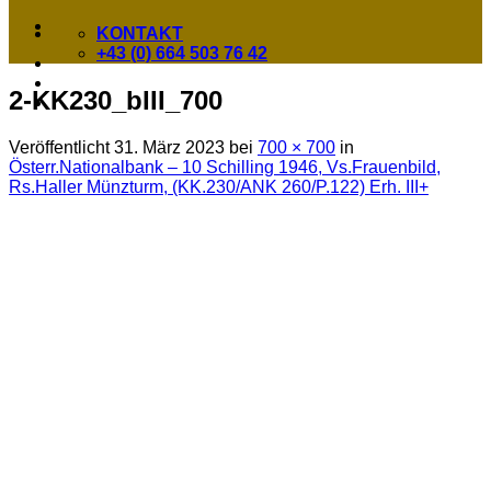
KONTAKT
+43 (0) 664 503 76 42
2-KK230_bIII_700
Veröffentlicht
31. März 2023
bei
700 × 700
in
Österr.Nationalbank – 10 Schilling 1946, Vs.Frauenbild,
Rs.Haller Münzturm, (KK.230/ANK 260/P.122) Erh. III+