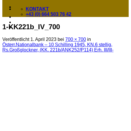
KONTAKT
+43 (0) 664 503 76 42
1-KK221b_IV_700
Veröffentlicht
1. April 2023
bei
700 × 700
in
Österr.Nationalbank – 10 Schilling 1945, KN.6 stellig,
Rs.Großglockner, (KK. 221b/ANK252/P114) Erh. III/III-