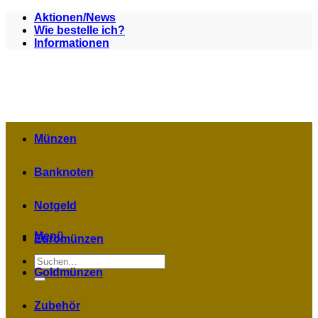
Zum
Aktionen/News
Inhalt
Wie bestelle ich?
springen
Informationen
Münzen
Banknoten
Notgeld
Menü
Euromünzen
Suchen
nach:
Goldmünzen
Zubehör