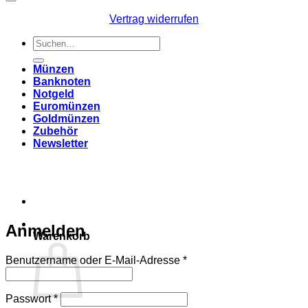
Vertrag widerrufen
Suchen
nach:
Münzen
Banknoten
Notgeld
Euromünzen
Goldmünzen
Zubehör
Newsletter
Anmelden
Warenkorb
Erforderlich
Benutzername oder E-Mail-Adresse
*
Erforderlich
Passwort
*