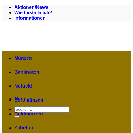
Zum
Aktionen/News
Inhalt
Wie bestelle ich?
springen
Informationen
Münzen
Banknoten
Notgeld
Menü
Euromünzen
Suchen
nach:
Goldmünzen
Zubehör