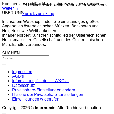
Kommentare und Trackbacks sind derzeit geschlossen.
Es befinden sich keine Produkte im Warenkorb.
Weiter
→
ÜBER UNS
Zurück zum Shop
In unserem Webshop finden Sie ein ständiges großes
Angebot an österreichischen Münzen, Banknoten und
Notgeld sowie Weltbanknoten.
Inhaber Norbert Künstner ist Mitglied der Österreichischen
Numismatischen Gesellschaft und des Österreichischen
Münzhändlerverbandes.
SUCHEN
Impressum
AGB’s
Informationspflichten lt. WKO.at
Datenschutz
Privatsphäre-Einstellungen ändern
Historie der Privatsphäre-Einstellungen
Einwilligungen widerrufen
Copyright 2026 ©
Internumis
. Alle Rechte vorbehalten.