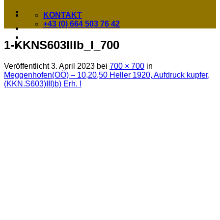
KONTAKT
+43 (0) 664 503 76 42
1-KKNS603IIIb_I_700
Veröffentlicht
3. April 2023
bei
700 × 700
in
Meggenhofen(OÖ) – 10,20,50 Heller 1920, Aufdruck kupfer,
(KKN.S603)III)b) Erh. I