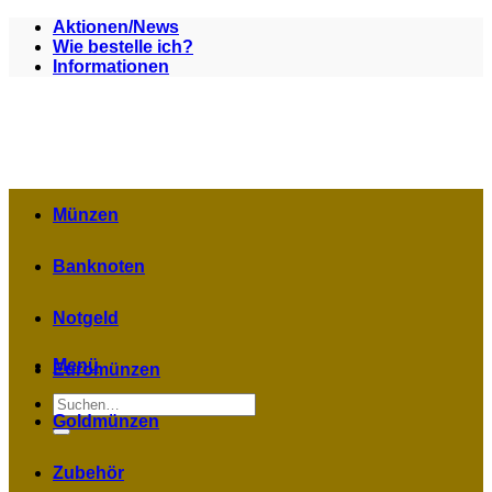
Zum
Aktionen/News
Inhalt
Wie bestelle ich?
springen
Informationen
Münzen
Banknoten
Notgeld
Menü
Euromünzen
Suchen
nach:
Goldmünzen
Zubehör