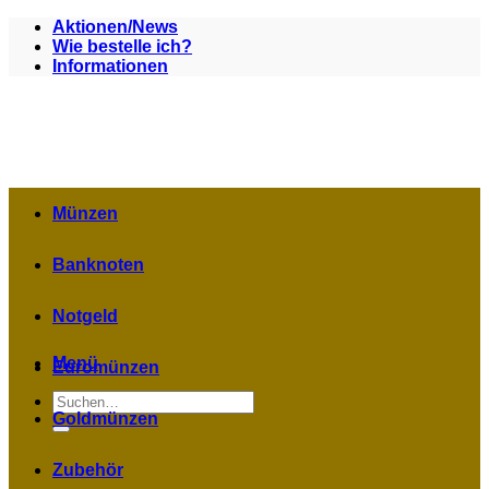
Zum
Aktionen/News
Inhalt
Wie bestelle ich?
springen
Informationen
Münzen
Banknoten
Notgeld
Menü
Euromünzen
Suchen
nach:
Goldmünzen
Zubehör