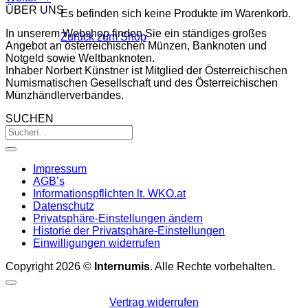
ÜBER UNS
Es befinden sich keine Produkte im Warenkorb.
In unserem Webshop finden Sie ein ständiges großes
Zurück zum Shop
Angebot an österreichischen Münzen, Banknoten und
Notgeld sowie Weltbanknoten.
Inhaber Norbert Künstner ist Mitglied der Österreichischen
Numismatischen Gesellschaft und des Österreichischen
Münzhändlerverbandes.
SUCHEN
Impressum
AGB’s
Informationspflichten lt. WKO.at
Datenschutz
Privatsphäre-Einstellungen ändern
Historie der Privatsphäre-Einstellungen
Einwilligungen widerrufen
Copyright 2026 ©
Internumis
. Alle Rechte vorbehalten.
Vertrag widerrufen