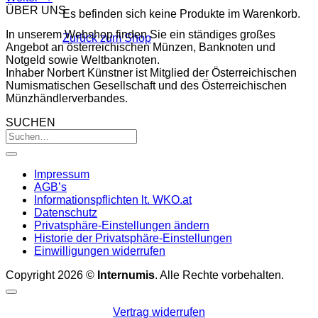
ÜBER UNS
Es befinden sich keine Produkte im Warenkorb.
In unserem Webshop finden Sie ein ständiges großes
Zurück zum Shop
Angebot an österreichischen Münzen, Banknoten und
Notgeld sowie Weltbanknoten.
Inhaber Norbert Künstner ist Mitglied der Österreichischen
Numismatischen Gesellschaft und des Österreichischen
Münzhändlerverbandes.
SUCHEN
Impressum
AGB’s
Informationspflichten lt. WKO.at
Datenschutz
Privatsphäre-Einstellungen ändern
Historie der Privatsphäre-Einstellungen
Einwilligungen widerrufen
Copyright 2026 ©
Internumis
. Alle Rechte vorbehalten.
Vertrag widerrufen