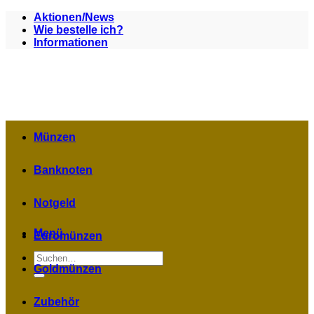
Zum
Aktionen/News
Inhalt
Wie bestelle ich?
springen
Informationen
Münzen
Banknoten
Notgeld
Menü
Euromünzen
Suchen
nach:
Goldmünzen
Zubehör