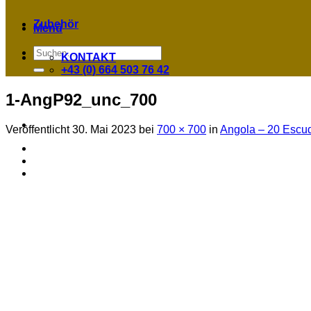
Zubehör
Menü
Suchen
KONTAKT
nach:
+43 (0) 664 503 76 42
1-AngP92_unc_700
Veröffentlicht
30. Mai 2023
bei
700 × 700
in
Angola – 20 Escud