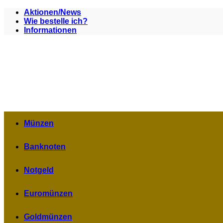
Zum
Aktionen/News
Inhalt
Wie bestelle ich?
springen
Informationen
Münzen
Banknoten
Notgeld
Euromünzen
Goldmünzen