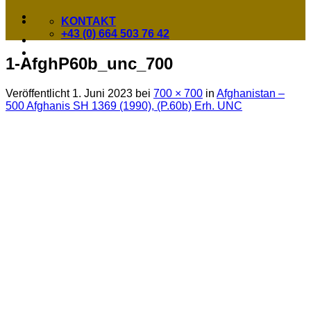
KONTAKT
+43 (0) 664 503 76 42
1-AfghP60b_unc_700
Veröffentlicht
1. Juni 2023
bei
700 × 700
in
Afghanistan –
500 Afghanis SH 1369 (1990), (P.60b) Erh. UNC