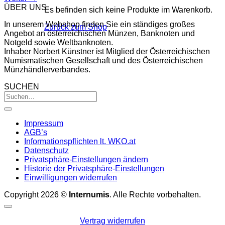
ÜBER UNS
Es befinden sich keine Produkte im Warenkorb.
In unserem Webshop finden Sie ein ständiges großes
Zurück zum Shop
Angebot an österreichischen Münzen, Banknoten und
Notgeld sowie Weltbanknoten.
Inhaber Norbert Künstner ist Mitglied der Österreichischen
Numismatischen Gesellschaft und des Österreichischen
Münzhändlerverbandes.
SUCHEN
Impressum
AGB’s
Informationspflichten lt. WKO.at
Datenschutz
Privatsphäre-Einstellungen ändern
Historie der Privatsphäre-Einstellungen
Einwilligungen widerrufen
Copyright 2026 ©
Internumis
. Alle Rechte vorbehalten.
Vertrag widerrufen