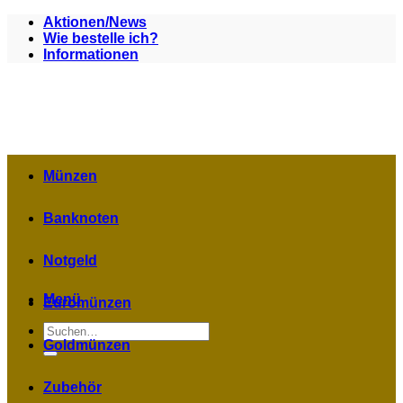
Zum
Aktionen/News
Inhalt
Wie bestelle ich?
springen
Informationen
Münzen
Banknoten
Notgeld
Menü
Euromünzen
Suchen
nach:
Goldmünzen
Zubehör