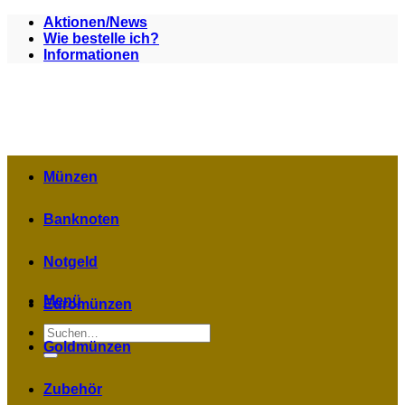
Zum
Aktionen/News
Inhalt
Wie bestelle ich?
springen
Informationen
Münzen
Banknoten
Notgeld
Menü
Euromünzen
Suchen
nach:
Goldmünzen
Zubehör