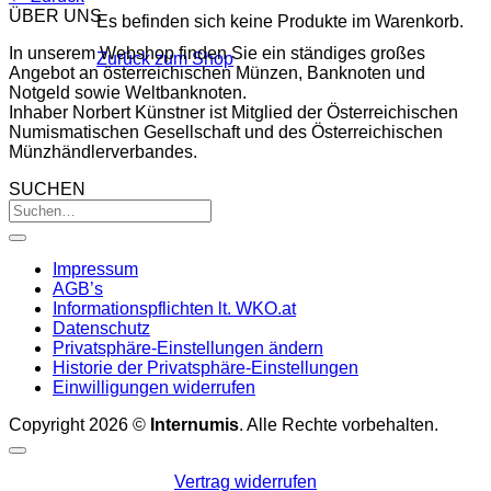
ÜBER UNS
Es befinden sich keine Produkte im Warenkorb.
In unserem Webshop finden Sie ein ständiges großes
Zurück zum Shop
Angebot an österreichischen Münzen, Banknoten und
Notgeld sowie Weltbanknoten.
Inhaber Norbert Künstner ist Mitglied der Österreichischen
Numismatischen Gesellschaft und des Österreichischen
Münzhändlerverbandes.
SUCHEN
Impressum
AGB’s
Informationspflichten lt. WKO.at
Datenschutz
Privatsphäre-Einstellungen ändern
Historie der Privatsphäre-Einstellungen
Einwilligungen widerrufen
Copyright 2026 ©
Internumis
. Alle Rechte vorbehalten.
Vertrag widerrufen