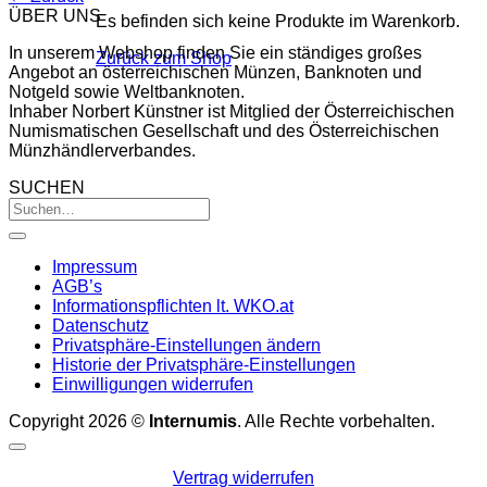
ÜBER UNS
Es befinden sich keine Produkte im Warenkorb.
In unserem Webshop finden Sie ein ständiges großes
Zurück zum Shop
Angebot an österreichischen Münzen, Banknoten und
Notgeld sowie Weltbanknoten.
Inhaber Norbert Künstner ist Mitglied der Österreichischen
Numismatischen Gesellschaft und des Österreichischen
Münzhändlerverbandes.
SUCHEN
Impressum
AGB’s
Informationspflichten lt. WKO.at
Datenschutz
Privatsphäre-Einstellungen ändern
Historie der Privatsphäre-Einstellungen
Einwilligungen widerrufen
Copyright 2026 ©
Internumis
. Alle Rechte vorbehalten.
Vertrag widerrufen