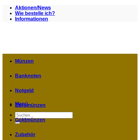
Zum
Aktionen/News
Inhalt
Wie bestelle ich?
springen
Informationen
Münzen
Banknoten
Notgeld
Menü
Euromünzen
Suchen
nach:
Goldmünzen
Zubehör