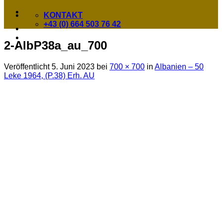
KONTAKT
+43 (0) 664 503 76 42
2-AlbP38a_au_700
Veröffentlicht
5. Juni 2023
bei
700 × 700
in
Albanien – 50
Leke 1964, (P.38) Erh. AU