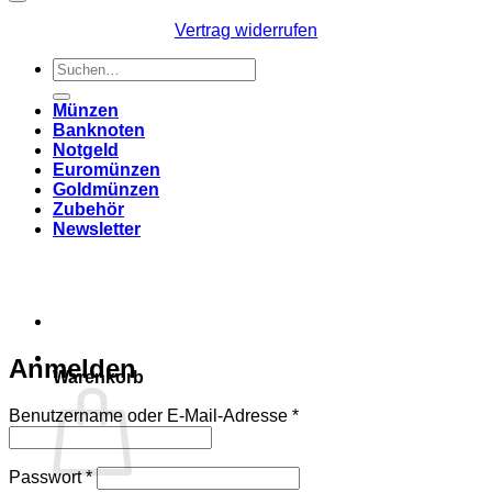
Vertrag widerrufen
Suchen
nach:
Münzen
Banknoten
Notgeld
Euromünzen
Goldmünzen
Zubehör
Newsletter
Anmelden
Warenkorb
Erforderlich
Benutzername oder E-Mail-Adresse
*
Erforderlich
Passwort
*