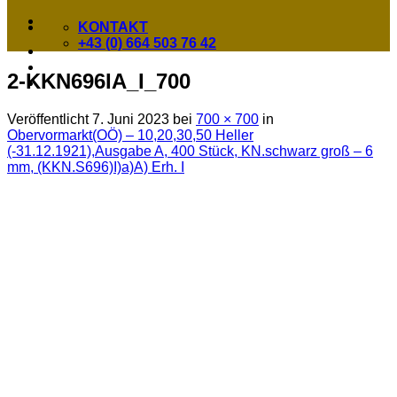
KONTAKT
+43 (0) 664 503 76 42
2-KKN696IA_I_700
Veröffentlicht
7. Juni 2023
bei
700 × 700
in
Obervormarkt(OÖ) – 10,20,30,50 Heller
(-31.12.1921),Ausgabe A, 400 Stück, KN.schwarz groß – 6
mm, (KKN.S696)I)a)A) Erh. I