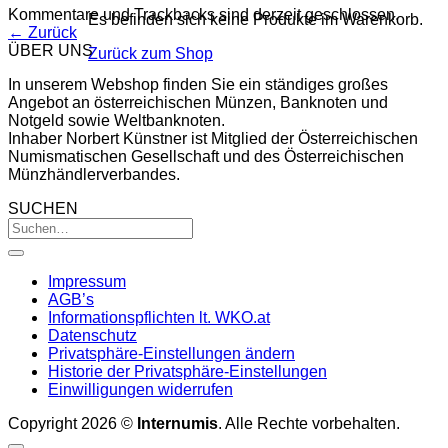
Kommentare und Trackbacks sind derzeit geschlossen.
Es befinden sich keine Produkte im Warenkorb.
←
Zurück
ÜBER UNS
Zurück zum Shop
In unserem Webshop finden Sie ein ständiges großes
Angebot an österreichischen Münzen, Banknoten und
Notgeld sowie Weltbanknoten.
Inhaber Norbert Künstner ist Mitglied der Österreichischen
Numismatischen Gesellschaft und des Österreichischen
Münzhändlerverbandes.
SUCHEN
Impressum
AGB’s
Informationspflichten lt. WKO.at
Datenschutz
Privatsphäre-Einstellungen ändern
Historie der Privatsphäre-Einstellungen
Einwilligungen widerrufen
Copyright 2026 ©
Internumis
. Alle Rechte vorbehalten.