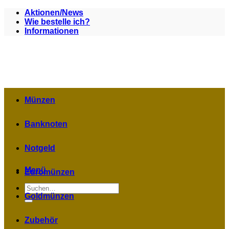
Zum
Aktionen/News
Inhalt
Wie bestelle ich?
springen
Informationen
Münzen
Banknoten
Notgeld
Menü
Euromünzen
Suchen
nach:
Goldmünzen
Zubehör