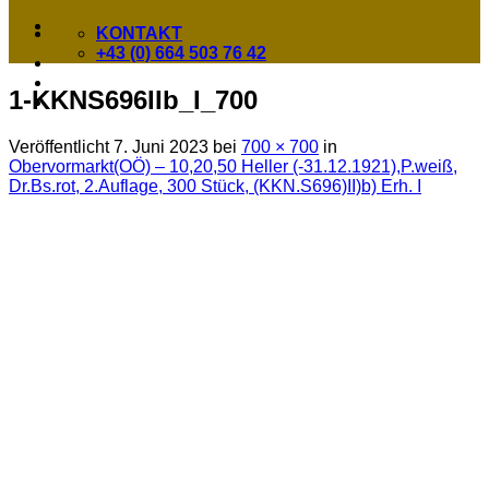
KONTAKT
+43 (0) 664 503 76 42
1-KKNS696IIb_I_700
Veröffentlicht
7. Juni 2023
bei
700 × 700
in
Obervormarkt(OÖ) – 10,20,50 Heller (-31.12.1921),P.weiß,
Dr.Bs.rot, 2.Auflage, 300 Stück, (KKN.S696)II)b) Erh. I