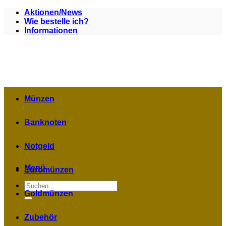
Zum
Aktionen/News
Inhalt
Wie bestelle ich?
springen
Informationen
Münzen
Banknoten
Notgeld
Menü
Euromünzen
Suchen
nach:
Goldmünzen
Zubehör