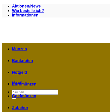
Zum
Aktionen/News
Inhalt
Wie bestelle ich?
springen
Informationen
Münzen
Banknoten
Notgeld
Menü
Euromünzen
Suchen
nach:
Goldmünzen
Zubehör