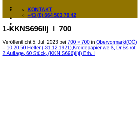
KONTAKT
+43 (0) 664 503 76 42
1-KKNS696IIj_I_700
Veröffentlicht
5. Juli 2023
bei
700 × 700
in
Obervormarkt(OÖ)
– 10,20,50 Heller (-31.12.1921),Kreidepapier weiß, Dr.Bs.rot,
2.Auflage, 60 Stück, (KKN.S696)II)j) Erh. I