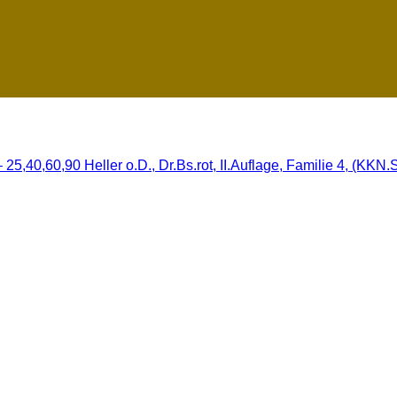
5,40,60,90 Heller o.D., Dr.Bs.rot, II.Auflage, Familie 4, (KKN.S69