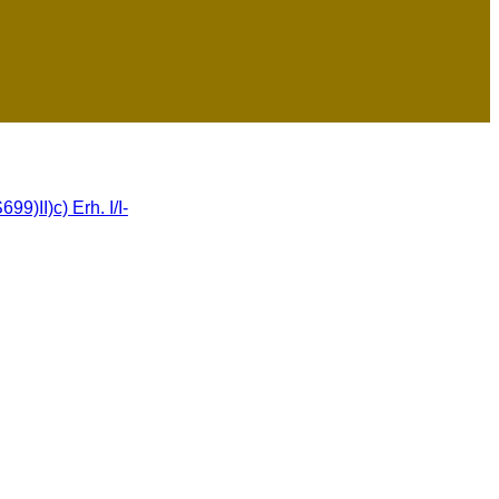
9)II)c) Erh. I/I-