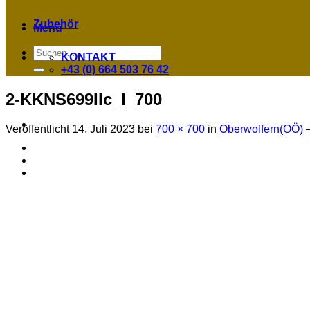
Zubehör
Menü
Suchen
KONTAKT
nach:
+43 (0) 664 503 76 42
2-KKNS699IIc_I_700
Veröffentlicht
14. Juli 2023
bei
700 × 700
in
Oberwolfern(OÖ) – 2