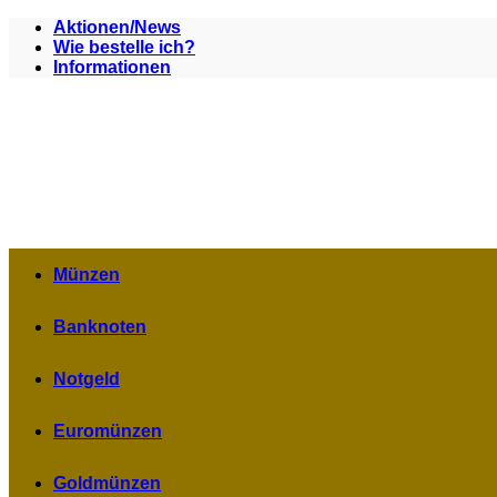
Zum
Aktionen/News
Inhalt
Wie bestelle ich?
springen
Informationen
Münzen
Banknoten
Notgeld
Euromünzen
Goldmünzen