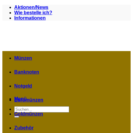
Zum
Aktionen/News
Inhalt
Wie bestelle ich?
springen
Informationen
Münzen
Banknoten
Notgeld
Menü
Euromünzen
Suchen
nach:
Goldmünzen
Zubehör