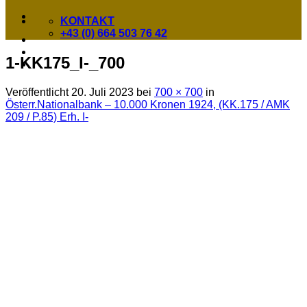
KONTAKT
+43 (0) 664 503 76 42
1-KK175_I-_700
Veröffentlicht
20. Juli 2023
bei
700 × 700
in
Österr.Nationalbank – 10.000 Kronen 1924, (KK.175 / AMK
209 / P.85) Erh. I-