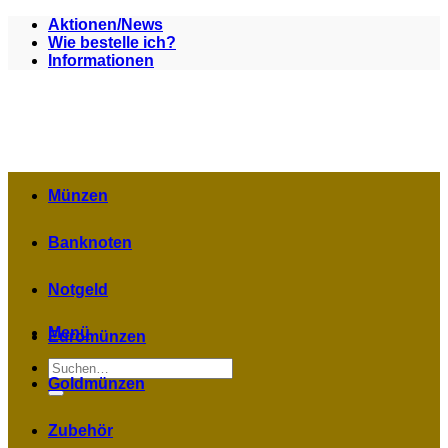
Zum
Aktionen/News
Inhalt
Wie bestelle ich?
springen
Informationen
Münzen
Banknoten
Notgeld
Menü
Euromünzen
Suchen
nach:
Goldmünzen
Zubehör