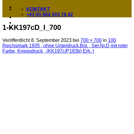
KONTAKT
+43 (0) 664 503 76 42
1-KK197cD_I_700
Veröffentlicht
8. September 2023
bei
700 × 700
in
100
Reichsmark 1935 , ohne Unterdruck.Bst. , Ser.Nr.D mit roter
Farbe, Kriegsdruck , (KK197c/P183b) Erh. I