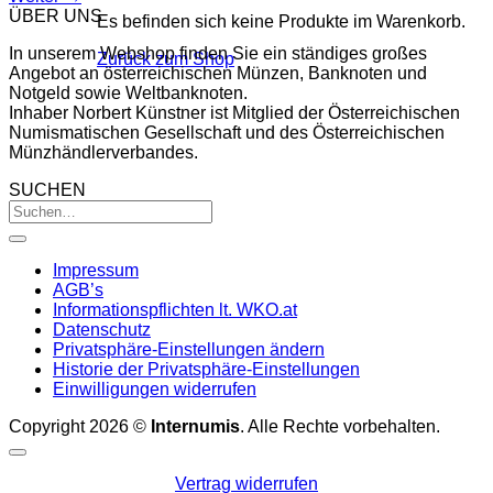
ÜBER UNS
Es befinden sich keine Produkte im Warenkorb.
In unserem Webshop finden Sie ein ständiges großes
Zurück zum Shop
Angebot an österreichischen Münzen, Banknoten und
Notgeld sowie Weltbanknoten.
Inhaber Norbert Künstner ist Mitglied der Österreichischen
Numismatischen Gesellschaft und des Österreichischen
Münzhändlerverbandes.
SUCHEN
Impressum
AGB’s
Informationspflichten lt. WKO.at
Datenschutz
Privatsphäre-Einstellungen ändern
Historie der Privatsphäre-Einstellungen
Einwilligungen widerrufen
Copyright 2026 ©
Internumis
. Alle Rechte vorbehalten.
Vertrag widerrufen