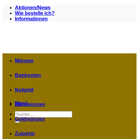
Zum
Aktionen/News
Inhalt
Wie bestelle ich?
springen
Informationen
Münzen
Banknoten
Notgeld
Menü
Euromünzen
Suchen
nach:
Goldmünzen
Zubehör