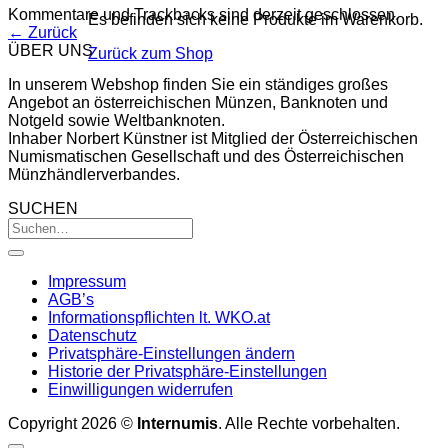
Kommentare und Trackbacks sind derzeit geschlossen.
Es befinden sich keine Produkte im Warenkorb.
←
Zurück
ÜBER UNS
Zurück zum Shop
In unserem Webshop finden Sie ein ständiges großes
Angebot an österreichischen Münzen, Banknoten und
Notgeld sowie Weltbanknoten.
Inhaber Norbert Künstner ist Mitglied der Österreichischen
Numismatischen Gesellschaft und des Österreichischen
Münzhändlerverbandes.
SUCHEN
Impressum
AGB’s
Informationspflichten lt. WKO.at
Datenschutz
Privatsphäre-Einstellungen ändern
Historie der Privatsphäre-Einstellungen
Einwilligungen widerrufen
Copyright 2026 ©
Internumis
. Alle Rechte vorbehalten.