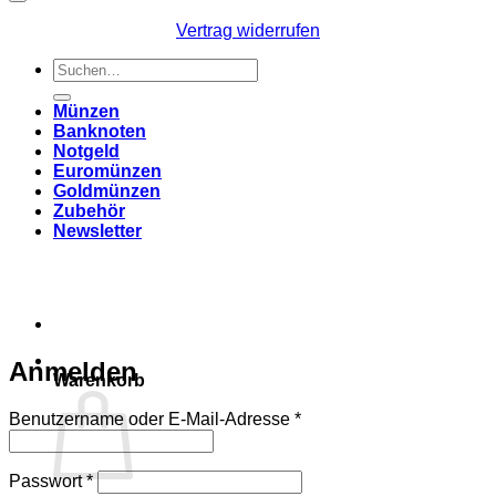
Vertrag widerrufen
Suchen
nach:
Münzen
Banknoten
Notgeld
Euromünzen
Goldmünzen
Zubehör
Newsletter
Anmelden
Warenkorb
Erforderlich
Benutzername oder E-Mail-Adresse
*
Erforderlich
Passwort
*