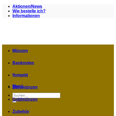
Zum
Aktionen/News
Inhalt
Wie bestelle ich?
springen
Informationen
Münzen
Banknoten
Notgeld
Menü
Euromünzen
Suchen
nach:
Goldmünzen
Zubehör