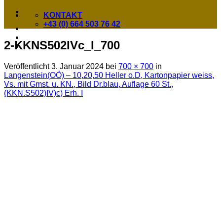
KONTAKT
+43 (0) 664 503 76 42
2-KKNS502IVc_I_700
Veröffentlicht
3. Januar 2024
bei
700 × 700
in
Langenstein(OÖ) – 10,20,50 Heller o.D, Kartonpapier weiss,
Vs. mit Gmst. u. KN., Bild Dr.blau, Auflage 60 St.,
(KKN.S502)IV)c) Erh. I