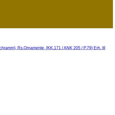
chramm), Rs.Ornamente, (KK.171 / ANK 205 / P.79) Erh. III