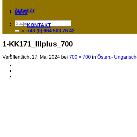
Zubehör
Menü
Suchen
KONTAKT
nach:
+43 (0) 664 503 76 42
1-KK171_IIIplus_700
Veröffentlicht
17. Mai 2024
bei
700 × 700
in
Österr.- Ungarisc