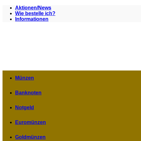
Zum
Aktionen/News
Inhalt
Wie bestelle ich?
springen
Informationen
Münzen
Banknoten
Notgeld
Euromünzen
Goldmünzen