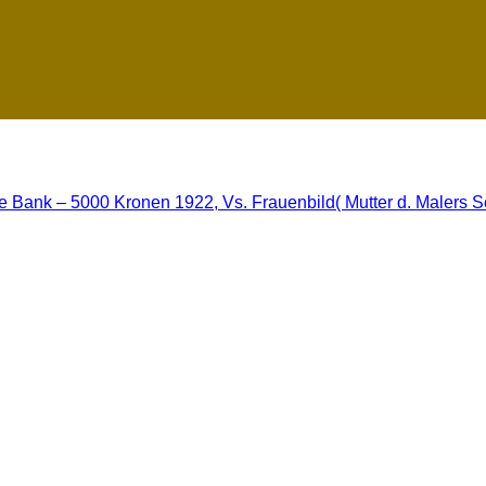
he Bank – 5000 Kronen 1922, Vs. Frauenbild( Mutter d. Malers S