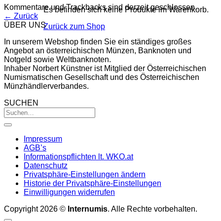
Kommentare und Trackbacks sind derzeit geschlossen.
Es befinden sich keine Produkte im Warenkorb.
←
Zurück
ÜBER UNS
Zurück zum Shop
In unserem Webshop finden Sie ein ständiges großes
Angebot an österreichischen Münzen, Banknoten und
Notgeld sowie Weltbanknoten.
Inhaber Norbert Künstner ist Mitglied der Österreichischen
Numismatischen Gesellschaft und des Österreichischen
Münzhändlerverbandes.
SUCHEN
Impressum
AGB’s
Informationspflichten lt. WKO.at
Datenschutz
Privatsphäre-Einstellungen ändern
Historie der Privatsphäre-Einstellungen
Einwilligungen widerrufen
Copyright 2026 ©
Internumis
. Alle Rechte vorbehalten.