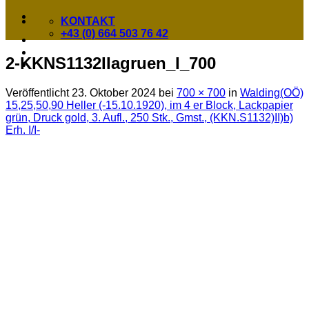
KONTAKT
+43 (0) 664 503 76 42
2-KKNS1132IIagruen_I_700
Veröffentlicht
23. Oktober 2024
bei
700 × 700
in
Walding(OÖ)
15,25,50,90 Heller (-15.10.1920), im 4 er Block, Lackpapier
grün, Druck gold, 3. Aufl., 250 Stk., Gmst., (KKN.S1132)II)b)
Erh. I/I-