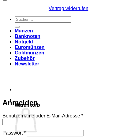
Vertrag widerrufen
Suchen
nach:
Münzen
Banknoten
Notgeld
Euromünzen
Goldmünzen
Zubehör
Newsletter
Anmelden
Warenkorb
Erforderlich
Benutzername oder E-Mail-Adresse
*
Erforderlich
Passwort
*