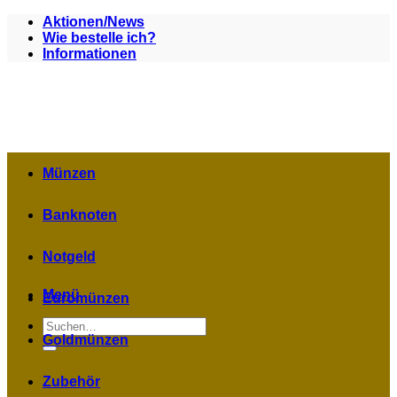
Zum
Aktionen/News
Inhalt
Wie bestelle ich?
springen
Informationen
Münzen
Banknoten
Notgeld
Menü
Euromünzen
Suchen
nach:
Goldmünzen
Zubehör