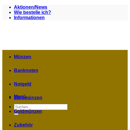
Zum
Aktionen/News
Inhalt
Wie bestelle ich?
springen
Informationen
Münzen
Banknoten
Notgeld
Menü
Euromünzen
Suchen
nach:
Goldmünzen
Zubehör