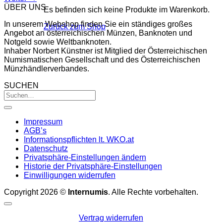
ÜBER UNS
Es befinden sich keine Produkte im Warenkorb.
In unserem Webshop finden Sie ein ständiges großes
Zurück zum Shop
Angebot an österreichischen Münzen, Banknoten und
Notgeld sowie Weltbanknoten.
Inhaber Norbert Künstner ist Mitglied der Österreichischen
Numismatischen Gesellschaft und des Österreichischen
Münzhändlerverbandes.
SUCHEN
Impressum
AGB’s
Informationspflichten lt. WKO.at
Datenschutz
Privatsphäre-Einstellungen ändern
Historie der Privatsphäre-Einstellungen
Einwilligungen widerrufen
Copyright 2026 ©
Internumis
. Alle Rechte vorbehalten.
Vertrag widerrufen