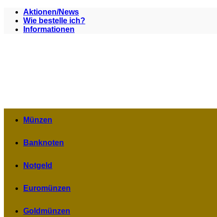
Zum
Aktionen/News
Inhalt
Wie bestelle ich?
springen
Informationen
Münzen
Banknoten
Notgeld
Euromünzen
Goldmünzen