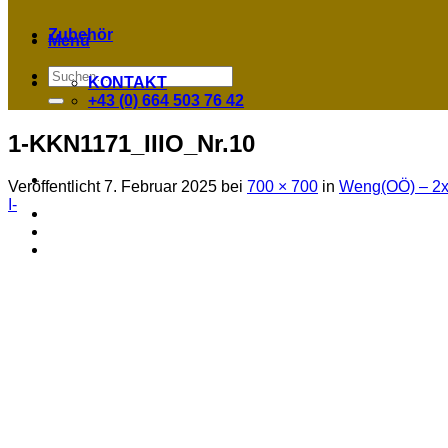
Zubehör
Menü
Suchen
KONTAKT
nach:
+43 (0) 664 503 76 42
1-KKN1171_IIIO_Nr.10
Veröffentlicht
7. Februar 2025
bei
700 × 700
in
Weng(OÖ) – 2x 1
I-