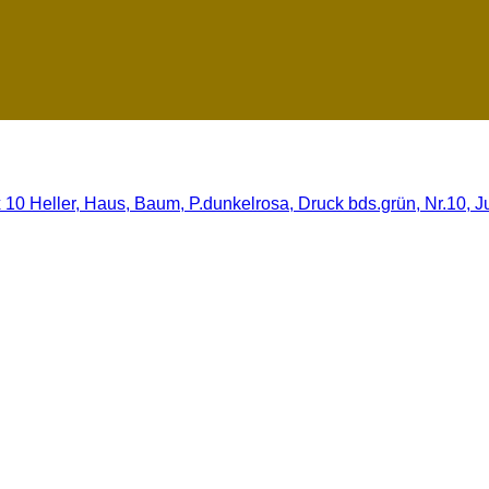
0 Heller, Haus, Baum, P.dunkelrosa, Druck bds.grün, Nr.10, Jul