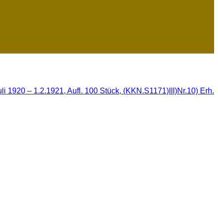
i 1920 – 1.2.1921, Aufl. 100 Stück, (KKN.S1171)III)Nr.10) Erh.