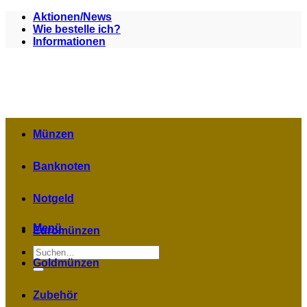
Zum
Aktionen/News
Inhalt
Wie bestelle ich?
springen
Informationen
Münzen
Banknoten
Notgeld
Menü
Euromünzen
Suchen
nach:
Goldmünzen
Zubehör