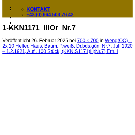
KONTAKT
+43 (0) 664 503 76 42
1-KKN1171_IIIOr_Nr.7
Veröffentlicht
26. Februar 2025
bei
700 × 700
in
Weng(OÖ) –
2x 10 Heller, Haus, Baum, P.weiß, Dr.bds.gün, Nr.7, Juli 1920
– 1.2.1921, Aufl. 100 Stück, (KKN.S1171)III)Nr.7) Erh. I