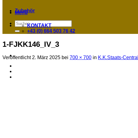
Zubehör
Menü
Suchen
KONTAKT
nach:
+43 (0) 664 503 76 42
1-FJKK146_IV_3
Veröffentlicht
2. März 2025
bei
700 × 700
in
K.K.Staats-Centra