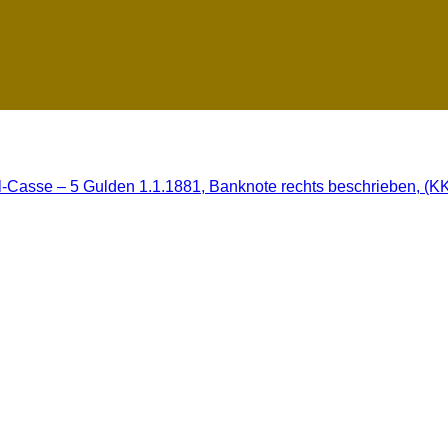
l-Casse – 5 Gulden 1.1.1881, Banknote rechts beschrieben, (KK