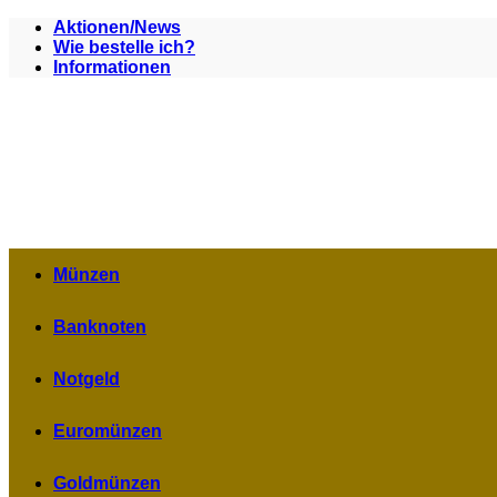
Zum
Aktionen/News
Inhalt
Wie bestelle ich?
springen
Informationen
Münzen
Banknoten
Notgeld
Euromünzen
Goldmünzen