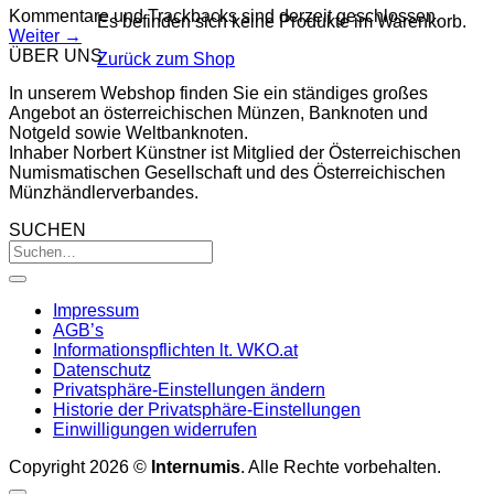
Kommentare und Trackbacks sind derzeit geschlossen.
Es befinden sich keine Produkte im Warenkorb.
Weiter
→
ÜBER UNS
Zurück zum Shop
In unserem Webshop finden Sie ein ständiges großes
Angebot an österreichischen Münzen, Banknoten und
Notgeld sowie Weltbanknoten.
Inhaber Norbert Künstner ist Mitglied der Österreichischen
Numismatischen Gesellschaft und des Österreichischen
Münzhändlerverbandes.
SUCHEN
Impressum
AGB’s
Informationspflichten lt. WKO.at
Datenschutz
Privatsphäre-Einstellungen ändern
Historie der Privatsphäre-Einstellungen
Einwilligungen widerrufen
Copyright 2026 ©
Internumis
. Alle Rechte vorbehalten.