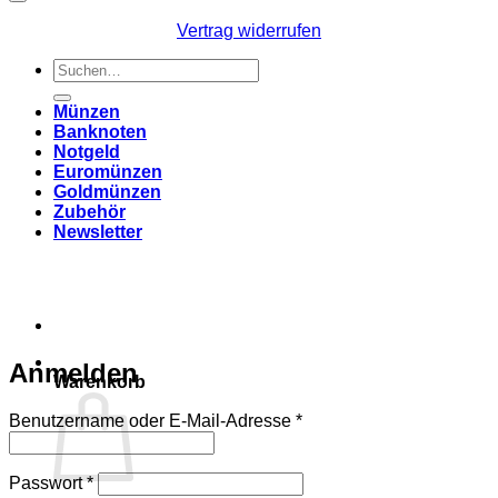
Vertrag widerrufen
Suchen
nach:
Münzen
Banknoten
Notgeld
Euromünzen
Goldmünzen
Zubehör
Newsletter
Anmelden
Warenkorb
Erforderlich
Benutzername oder E-Mail-Adresse
*
Erforderlich
Passwort
*