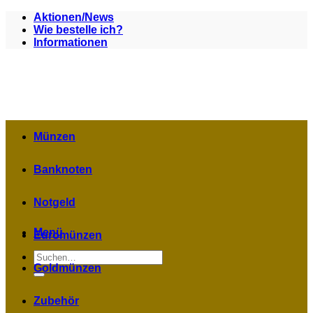
Zum
Aktionen/News
Inhalt
Wie bestelle ich?
springen
Informationen
Münzen
Banknoten
Notgeld
Menü
Euromünzen
Suchen
nach:
Goldmünzen
Zubehör