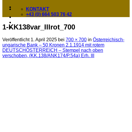
KONTAKT
+43 (0) 664 503 76 42
1-KK138var_IIIrot_700
Veröffentlicht
1. April 2025
bei
700 × 700
in
Österreichisch-
ungarische Bank – 50 Kronen 2.1.1914 mit rotem
DEUTSCHÖSTERREICH – Stempel nach oben
verschoben, (KK.138/ANK174/P.54a) Erh. III