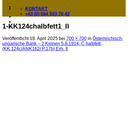
KONTAKT
+43 (0) 664 503 76 42
1-KK124chalbfett1_II
Veröffentlicht
18. April 2025
bei
700 × 700
in
Österreichisch-
ungarische Bank – 2 Kronen 5.8.1914, C halbfett,
(KK.124c/ANK162/ P.17b) Erh. II