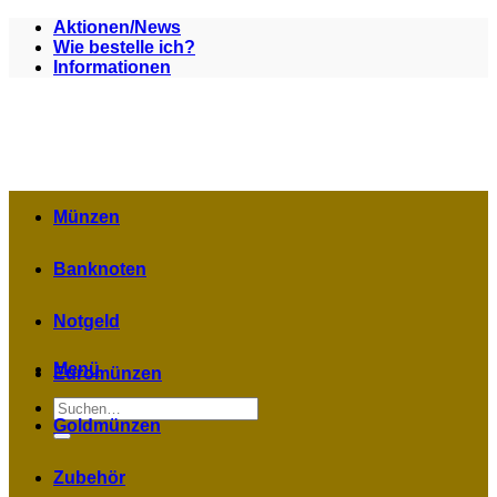
Zum
Aktionen/News
Inhalt
Wie bestelle ich?
springen
Informationen
Münzen
Banknoten
Notgeld
Menü
Euromünzen
Suchen
nach:
Goldmünzen
Zubehör