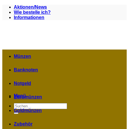
Zum
Aktionen/News
Inhalt
Wie bestelle ich?
springen
Informationen
Münzen
Banknoten
Notgeld
Menü
Euromünzen
Suchen
nach:
Goldmünzen
Zubehör