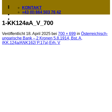
KONTAKT
+43 (0) 664 503 76 42
1-KK124aA_V_700
Veröffentlicht
18. April 2025
bei
700 × 699
in
Österreichisch-
ungarische Bank – 2 Kronen 5.8.1914, Bst. A,
(KK.124a/ANK162/ P.17a) Erh. V