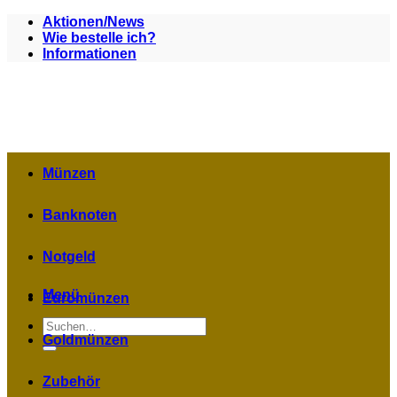
Zum
Aktionen/News
Inhalt
Wie bestelle ich?
springen
Informationen
Münzen
Banknoten
Notgeld
Menü
Euromünzen
Suchen
nach:
Goldmünzen
Zubehör