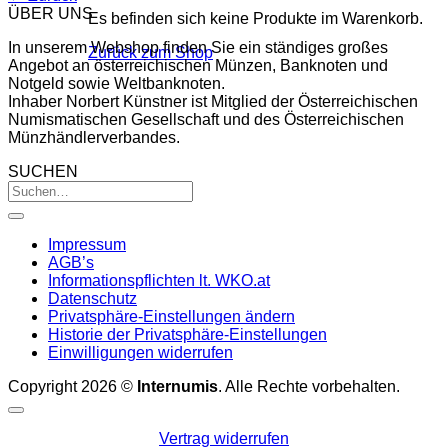
ÜBER UNS
Es befinden sich keine Produkte im Warenkorb.
In unserem Webshop finden Sie ein ständiges großes
Zurück zum Shop
Angebot an österreichischen Münzen, Banknoten und
Notgeld sowie Weltbanknoten.
Inhaber Norbert Künstner ist Mitglied der Österreichischen
Numismatischen Gesellschaft und des Österreichischen
Münzhändlerverbandes.
SUCHEN
Impressum
AGB’s
Informationspflichten lt. WKO.at
Datenschutz
Privatsphäre-Einstellungen ändern
Historie der Privatsphäre-Einstellungen
Einwilligungen widerrufen
Copyright 2026 ©
Internumis
. Alle Rechte vorbehalten.
Vertrag widerrufen