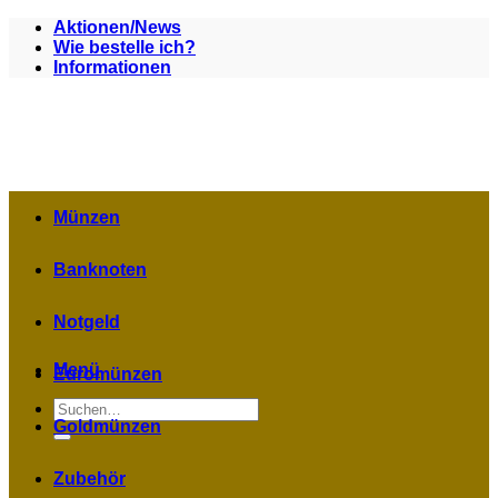
Zum
Aktionen/News
Inhalt
Wie bestelle ich?
springen
Informationen
Münzen
Banknoten
Notgeld
Menü
Euromünzen
Suchen
nach:
Goldmünzen
Zubehör