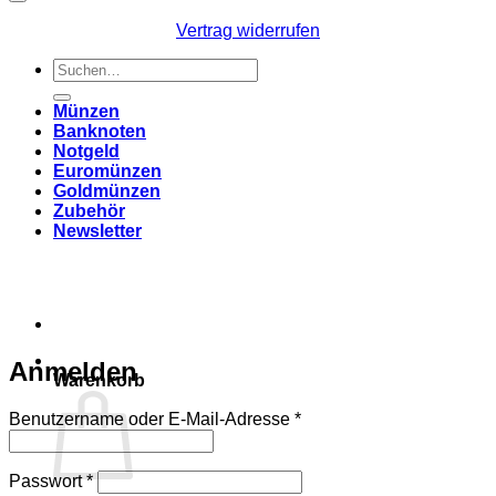
Vertrag widerrufen
Suchen
nach:
Münzen
Banknoten
Notgeld
Euromünzen
Goldmünzen
Zubehör
Newsletter
Anmelden
Warenkorb
Erforderlich
Benutzername oder E-Mail-Adresse
*
Erforderlich
Passwort
*