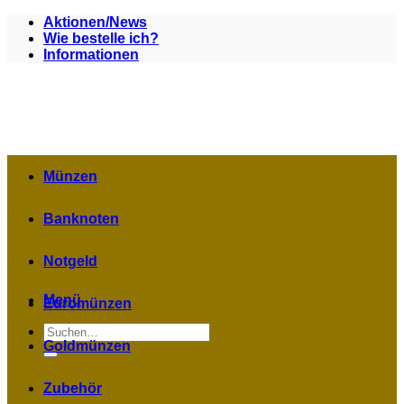
Zum
Aktionen/News
Inhalt
Wie bestelle ich?
springen
Informationen
Münzen
Banknoten
Notgeld
Menü
Euromünzen
Suchen
nach:
Goldmünzen
Zubehör