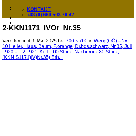
KONTAKT
+43 (0) 664 503 76 42
2-KKN1171_IVOr_Nr.35
Veröffentlicht
9. Mai 2025
bei
700 × 700
in
Weng(OÖ) – 2x
10 Heller, Haus, Baum, P.orange, Dr.bds.schwarz, Nr.35, Juli
1920 – 1.2.1921, Aufl. 100 Stück, Nachdruck 80 Stück,
(KKN.S1171)IV)Nr.35) Erh. I