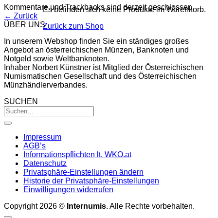
Kommentare und Trackbacks sind derzeit geschlossen.
Es befinden sich keine Produkte im Warenkorb.
←
Zurück
ÜBER UNS
Zurück zum Shop
In unserem Webshop finden Sie ein ständiges großes
Angebot an österreichischen Münzen, Banknoten und
Notgeld sowie Weltbanknoten.
Inhaber Norbert Künstner ist Mitglied der Österreichischen
Numismatischen Gesellschaft und des Österreichischen
Münzhändlerverbandes.
SUCHEN
Impressum
AGB’s
Informationspflichten lt. WKO.at
Datenschutz
Privatsphäre-Einstellungen ändern
Historie der Privatsphäre-Einstellungen
Einwilligungen widerrufen
Copyright 2026 ©
Internumis
. Alle Rechte vorbehalten.