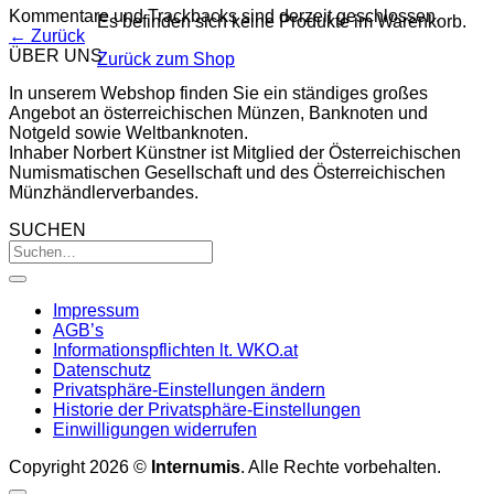
Kommentare und Trackbacks sind derzeit geschlossen.
Es befinden sich keine Produkte im Warenkorb.
←
Zurück
ÜBER UNS
Zurück zum Shop
In unserem Webshop finden Sie ein ständiges großes
Angebot an österreichischen Münzen, Banknoten und
Notgeld sowie Weltbanknoten.
Inhaber Norbert Künstner ist Mitglied der Österreichischen
Numismatischen Gesellschaft und des Österreichischen
Münzhändlerverbandes.
SUCHEN
Impressum
AGB’s
Informationspflichten lt. WKO.at
Datenschutz
Privatsphäre-Einstellungen ändern
Historie der Privatsphäre-Einstellungen
Einwilligungen widerrufen
Copyright 2026 ©
Internumis
. Alle Rechte vorbehalten.