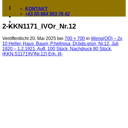
KONTAKT
+43 (0) 664 503 76 42
2-KKN1171_IVOr_Nr.12
Veröffentlicht
20. Mai 2025
bei
700 × 700
in
Weng(OÖ) – 2x
10 Heller, Haus, Baum, P.hellrosa, Dr.bds.grün, Nr.12, Juli
1920 – 1.2.1921, Aufl. 100 Stück, Nachdruck 80 Stück,
(KKN.S1171)IV)Nr.12) Erh. I/I-