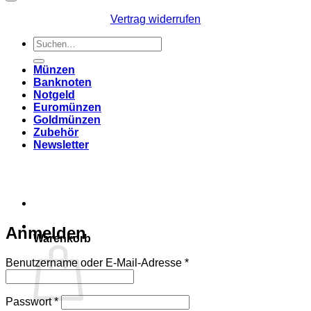
Vertrag widerrufen
Suchen
nach:
Münzen
Banknoten
Notgeld
Euromünzen
Goldmünzen
Zubehör
Newsletter
Anmelden
Warenkorb
Erforderlich
Benutzername oder E-Mail-Adresse
*
Erforderlich
Passwort
*