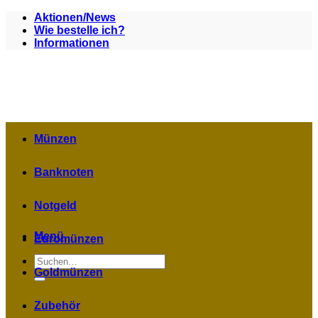
Zum
Aktionen/News
Inhalt
Wie bestelle ich?
springen
Informationen
Münzen
Banknoten
Notgeld
Menü
Euromünzen
Suchen
nach:
Goldmünzen
Zubehör