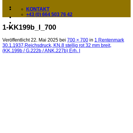
KONTAKT
+43 (0) 664 503 76 42
1-KK199b_I_700
Veröffentlicht
22. Mai 2025
bei
700 × 700
in
1 Rentenmark
30.1.1937,Reichsdruck, KN.8 stellig rot 32 mm breit,
(KK.199b / G.222b / ANK.227b) Erh. I