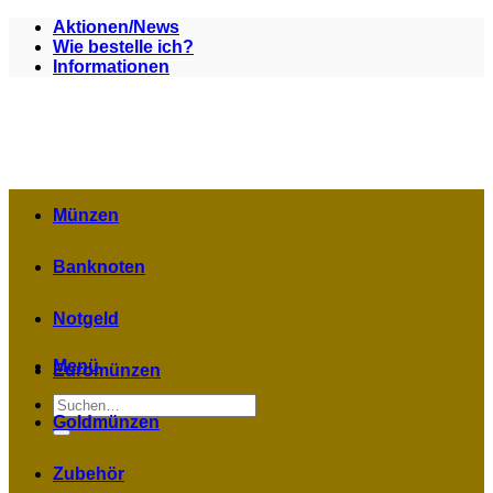
Zum
Aktionen/News
Inhalt
Wie bestelle ich?
springen
Informationen
Münzen
Banknoten
Notgeld
Menü
Euromünzen
Suchen
nach:
Goldmünzen
Zubehör