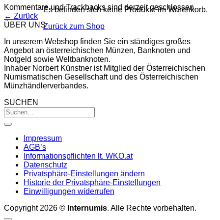
Kommentare und Trackbacks sind derzeit geschlossen.
Es befinden sich keine Produkte im Warenkorb.
←
Zurück
ÜBER UNS
Zurück zum Shop
In unserem Webshop finden Sie ein ständiges großes
Angebot an österreichischen Münzen, Banknoten und
Notgeld sowie Weltbanknoten.
Inhaber Norbert Künstner ist Mitglied der Österreichischen
Numismatischen Gesellschaft und des Österreichischen
Münzhändlerverbandes.
SUCHEN
Impressum
AGB’s
Informationspflichten lt. WKO.at
Datenschutz
Privatsphäre-Einstellungen ändern
Historie der Privatsphäre-Einstellungen
Einwilligungen widerrufen
Copyright 2026 ©
Internumis
. Alle Rechte vorbehalten.