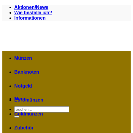
Zum
Aktionen/News
Inhalt
Wie bestelle ich?
springen
Informationen
Münzen
Banknoten
Notgeld
Menü
Euromünzen
Suchen
nach:
Goldmünzen
Zubehör