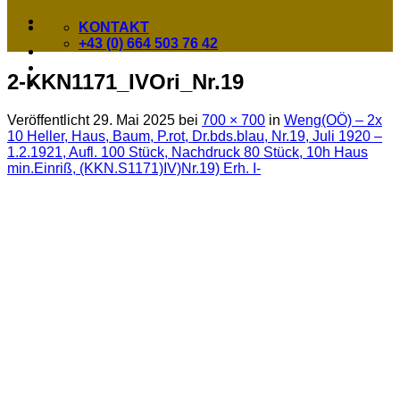
KONTAKT
+43 (0) 664 503 76 42
2-KKN1171_IVOri_Nr.19
Veröffentlicht
29. Mai 2025
bei
700 × 700
in
Weng(OÖ) – 2x
10 Heller, Haus, Baum, P.rot, Dr.bds.blau, Nr.19, Juli 1920 –
1.2.1921, Aufl. 100 Stück, Nachdruck 80 Stück, 10h Haus
min.Einriß, (KKN.S1171)IV)Nr.19) Erh. I-