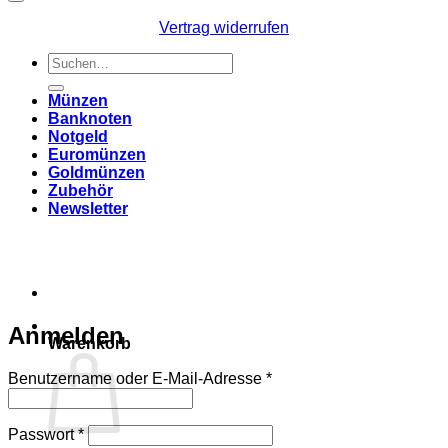
Vertrag widerrufen
Suchen
nach:
Münzen
Banknoten
Notgeld
Euromünzen
Goldmünzen
Zubehör
Newsletter
Anmelden
Warenkorb
Erforderlich
Benutzername oder E-Mail-Adresse
*
Erforderlich
Passwort
*