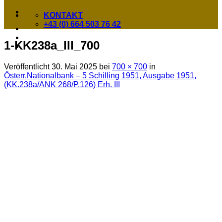
KONTAKT
+43 (0) 664 503 76 42
1-KK238a_III_700
Veröffentlicht
30. Mai 2025
bei
700 × 700
in
Österr.Nationalbank – 5 Schilling 1951, Ausgabe 1951,
(KK.238a/ANK 268/P.126) Erh. III