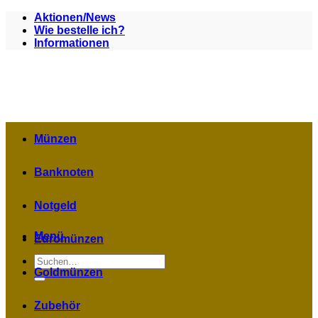
Zum
Aktionen/News
Inhalt
Wie bestelle ich?
springen
Informationen
Münzen
Banknoten
Notgeld
Menü
Euromünzen
Suchen
nach:
Goldmünzen
Zubehör